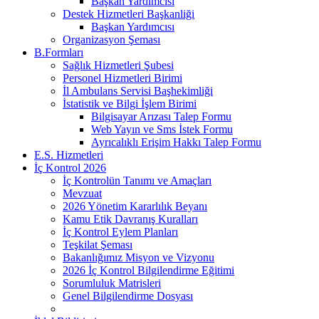
Başkan Yardımcısı
Destek Hizmetleri Başkanliği
Başkan Yardımcısı
Organizasyon Şeması
B.Formları
Sağlık Hizmetleri Şubesi
Personel Hizmetleri Birimi
İl Ambulans Servisi Başhekimliği
İstatistik ve Bilgi İşlem Birimi
Bilgisayar Arızası Talep Formu
Web Yayın ve Sms İstek Formu
Ayrıcalıklı Erişim Hakkı Talep Formu
E.S. Hizmetleri
İç Kontrol 2026
İç Kontrolün Tanımı ve Amaçları
Mevzuat
2026 Yönetim Kararlılık Beyanı
Kamu Etik Davranış Kuralları
İç Kontrol Eylem Planları
Teşkilat Şeması
Bakanlığımız Misyon ve Vizyonu
2026 İç Kontrol Bilgilendirme Eğitimi
Sorumluluk Matrisleri
Genel Bilgilendirme Dosyası