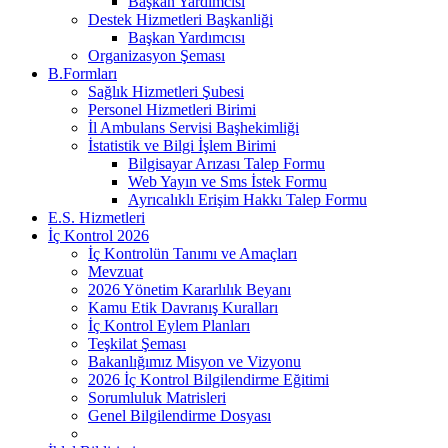
Başkan Yardımcısı
Destek Hizmetleri Başkanliği
Başkan Yardımcısı
Organizasyon Şeması
B.Formları
Sağlık Hizmetleri Şubesi
Personel Hizmetleri Birimi
İl Ambulans Servisi Başhekimliği
İstatistik ve Bilgi İşlem Birimi
Bilgisayar Arızası Talep Formu
Web Yayın ve Sms İstek Formu
Ayrıcalıklı Erişim Hakkı Talep Formu
E.S. Hizmetleri
İç Kontrol 2026
İç Kontrolün Tanımı ve Amaçları
Mevzuat
2026 Yönetim Kararlılık Beyanı
Kamu Etik Davranış Kuralları
İç Kontrol Eylem Planları
Teşkilat Şeması
Bakanlığımız Misyon ve Vizyonu
2026 İç Kontrol Bilgilendirme Eğitimi
Sorumluluk Matrisleri
Genel Bilgilendirme Dosyası