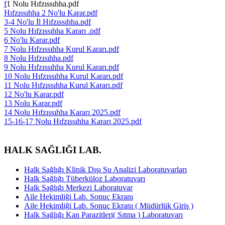
f
1 Nolu Hıfzıssıhha.pdf
Hıfzıssıhha 2 No'lu Karar.pdf
3-4 No'lu İl Hıfzıssıhha.pdf
5 Nolu Hıfzıssıhha Kararı .pdf
6 No'lu Karar.pdf
7 Nolu Hıfzıssıhha Kurul Kararı.pdf
8 Nolu Hıfzısıhha.pdf
9 Nolu Hıfzıssıhha Kurul Kararı.pdf
10 Nolu Hıfzıssıhha Kurul Kararı.pdf
11 Nolu Hıfzıssıhha Kurul Kararı.pdf
12 No'lu Karar.pdf
13 Nolu Karar.pdf
14 Nolu Hıfzıssıhha Kararı 2025.pdf
15-16-17 Nolu Hıfzıssıhha Kararı 2025.pdf
HALK SAĞLIĞI LAB.
Halk Sağlığı Klinik Dışı Su Analizi Laboratuvarları
Halk Sağlığı Tüberküloz Laboratuvarı
Halk Sağlığı Merkezi Laboratuvar
Aile Hekimliği Lab. Sonuç Ekranı
Aile Hekimliği Lab. Sonuç Ekranı ( Müdürlük Giriş )
Halk Sağlığı Kan Parazitleri( Sıtma ) Laboratuvarı