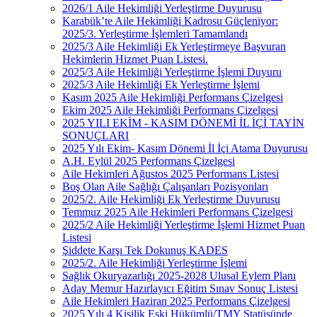
2026/1 Aile Hekimliği Yerleştirme Duyurusu
Karabük’te Aile Hekimliği Kadrosu Güçleniyor:
2025/3. Yerleştirme İşlemleri Tamamlandı
2025/3 Aile Hekimliği Ek Yerleştirmeye Başvuran
Hekimlerin Hizmet Puan Listesi.
2025/3 Aile Hekimliği Yerleştirme İşlemi Duyuru
2025/3 Aile Hekimliği Ek Yerleştirme İşlemi
Kasım 2025 Aile Hekimliği Performans Çizelgesi
Ekim 2025 Aile Hekimliği Performans Çizelgesi
2025 YILI EKİM - KASIM DÖNEMİ İL İÇİ TAYİN
SONUÇLARI
2025 Yılı Ekim- Kasım Dönemi İl İçi Atama Duyurusu
A.H. Eylül 2025 Performans Çizelgesi
Aile Hekimleri Ağustos 2025 Performans Listesi
Boş Olan Aile Sağlığı Çalışanları Pozisyonları
2025/2. Aile Hekimliği Ek Yerleştirme Duyurusu
Temmuz 2025 Aile Hekimleri Performans Çizelgesi
2025/2 Aile Hekimliği Yerleştirme İşlemi Hizmet Puan
Listesi
Şiddete Karşı Tek Dokunuş KADES
2025/2. Aile Hekimliği Yerleştirme İşlemi
Sağlık Okuryazarlığı 2025-2028 Ulusal Eylem Planı
Aday Memur Hazırlayıcı Eğitim Sınav Sonuç Listesi
Aile Hekimleri Haziran 2025 Performans Çizelgesi
2025 Yılı 4 Kişilik Eski Hükümlü/TMY Statüsünde