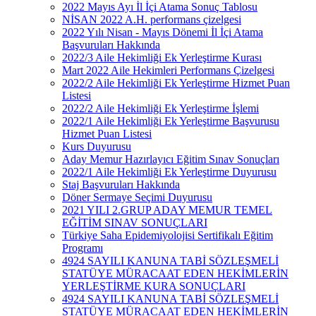
2022 Mayıs Ayı İl İçi Atama Sonuç Tablosu
NİSAN 2022 A.H. performans çizelgesi
2022 Yılı Nisan - Mayıs Dönemi İl İçi Atama
Başvuruları Hakkında
2022/3 Aile Hekimliği Ek Yerleştirme Kurası
Mart 2022 Aile Hekimleri Performans Çizelgesi
2022/2 Aile Hekimliği Ek Yerleştirme Hizmet Puan
Listesi
2022/2 Aile Hekimliği Ek Yerleştirme İşlemi
2022/1 Aile Hekimliği Ek Yerleştirme Başvurusu
Hizmet Puan Listesi
Kurs Duyurusu
Aday Memur Hazırlayıcı Eğitim Sınav Sonuçları
2022/1 Aile Hekimliği Ek Yerleştirme Duyurusu
Staj Başvuruları Hakkında
Döner Sermaye Seçimi Duyurusu
2021 YILI 2.GRUP ADAY MEMUR TEMEL
EĞİTİM SINAV SONUÇLARI
Türkiye Saha Epidemiyolojisi Sertifikalı Eğitim
Programı
4924 SAYILI KANUNA TABİ SÖZLEŞMELİ
STATÜYE MÜRACAAT EDEN HEKİMLERİN
YERLEŞTİRME KURA SONUÇLARI
4924 SAYILI KANUNA TABİ SÖZLEŞMELİ
STATÜYE MÜRACAAT EDEN HEKİMLERİN