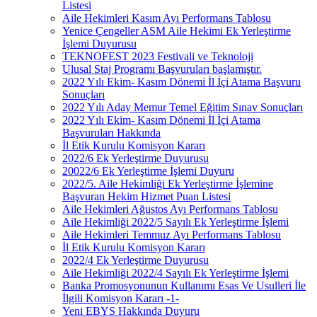
Listesi
Aile Hekimleri Kasım Ayı Performans Tablosu
Yenice Çengeller ASM Aile Hekimi Ek Yerleştirme
İşlemi Duyurusu
TEKNOFEST 2023 Festivali ve Teknoloji
Ulusal Staj Programı Başvuruları başlamıştır.
2022 Yılı Ekim- Kasım Dönemi İl İçi Atama Başvuru
Sonuçları
2022 Yılı Aday Memur Temel Eğitim Sınav Sonuçları
2022 Yılı Ekim- Kasım Dönemi İl İçi Atama
Başvuruları Hakkında
İl Etik Kurulu Komisyon Kararı
2022/6 Ek Yerleştirme Duyurusu
20022/6 Ek Yerleştirme İşlemi Duyuru
2022/5. Aile Hekimliği Ek Yerleştirme İşlemine
Başvuran Hekim Hizmet Puan Listesi
Aile Hekimleri Ağustos Ayı Performans Tablosu
Aile Hekimliği 2022/5 Sayılı Ek Yerleştirme İşlemi
Aile Hekimleri Temmuz Ayı Performans Tablosu
İl Etik Kurulu Komisyon Kararı
2022/4 Ek Yerleştirme Duyurusu
Aile Hekimliği 2022/4 Sayılı Ek Yerleştirme İşlemi
Banka Promosyonunun Kullanımı Esas Ve Usulleri İle
İlgili Komisyon Kararı -1-
Yeni EBYS Hakkında Duyuru