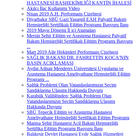
HASTANESİ BAŞHEKİMLİĞİ KANTİN İHALESİ
Akılcı İlaç Kullanımı Video
Nisan 2019 A.H. Performans Çizelgesi
Diyarbakır SBÜ Gazi Yaşargil EAH Palyatif Bakım
Hemşireliği Sertifikalı Eğitim Programı Başvuru İlanı
2019 Mayıs Dönemi İl içi Atamaları
Mersin Şehir Eğitim ve Araştırma Hastanesi Palyatif
Bakım Hemşireliği Sertifikalı Eğitim Programı Başvuru
...
Mart 2019 Aile Hekimleri Performans Çizelgesi
SAĞLIK BAKANI DR. FAHRETTİN KOCA'NIN
BASIN AÇIKLAMASI
Aydın Adnan Menderes Üniversitesi Uygulama ve
Araştırma Hastanesi Ameliyathane Hemşireliği Eğitim
Programı ...
Sağlık Problemi Olan Vatandaşlarımızın Seçim
Sandıklarına Ulaşımı Hakkında Duyuru
Karabük Valiliğinden; Sağlık Problemi Olan
Vatandaşlarımızın Seçim Sandıklarına Ulaşımı
Hakkında Duyuru
SBÜ Tepecik Eğitim ve Araştırma Hastanesi
Ameliyathane Hemşireliği Sertifikalı Eğitim Programı
Manisa Şehir Hastanesi Acil Bakım Hemşireliği
Sertifika Eğitim Programı Başvuru İlanı
Balıkesir Devlet Hastanesi Evde Sağlık Hizmetleri