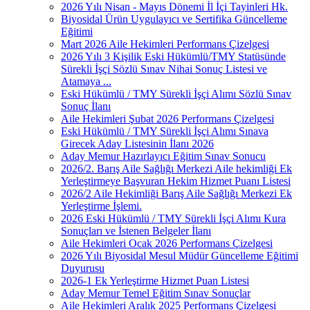
2026 Yılı Nisan - Mayıs Dönemi İl İçi Tayinleri Hk.
Biyosidal Ürün Uygulayıcı ve Sertifika Güncelleme
Eğitimi
Mart 2026 Aile Hekimleri Performans Çizelgesi
2026 Yılı 3 Kişilik Eski Hükümlü/TMY Statüsünde
Sürekli İşçi Sözlü Sınav Nihai Sonuç Listesi ve
Atamaya ...
Eski Hükümlü / TMY Sürekli İşçi Alımı Sözlü Sınav
Sonuç İlanı
Aile Hekimleri Şubat 2026 Performans Çizelgesi
Eski Hükümlü / TMY Sürekli İşçi Alımı Sınava
Girecek Aday Listesinin İlanı 2026
Aday Memur Hazırlayıcı Eğitim Sınav Sonucu
2026/2. Barış Aile Sağlığı Merkezi Aile hekimliği Ek
Yerleştirmeye Başvuran Hekim Hizmet Puanı Listesi
2026/2 Aile Hekimliği Barış Aile Sağlığı Merkezi Ek
Yerleştirme İşlemi.
2026 Eski Hükümlü / TMY Sürekli İşçi Alımı Kura
Sonuçları ve İstenen Belgeler İlanı
Aile Hekimleri Ocak 2026 Performans Çizelgesi
2026 Yılı Biyosidal Mesul Müdür Güncelleme Eğitimi
Duyurusu
2026-1 Ek Yerleştirme Hizmet Puan Listesi
Aday Memur Temel Eğitim Sınav Sonuçlar
Aile Hekimleri Aralık 2025 Performans Çizelgesi