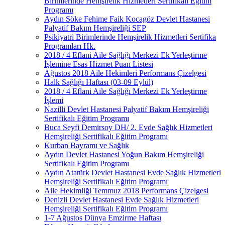
Birimlerinde Hemşirelik Hizmetleri Sertifikalı Eğitim
Programı
Aydın Söke Fehime Faik Kocagöz Devlet Hastanesi
Palyatif Bakım Hemşireliği SEP
Psikiyatri Birimlerinde Hemşirelik Hizmetleri Sertifika
Programları Hk.
2018 / 4 Eflani Aile Sağlığı Merkezi Ek Yerleştirme
İşlemine Esas Hizmet Puan Listesi
Ağustos 2018 Aile Hekimleri Performans Çizelgesi
Halk Sağlığı Haftası (03-09 Eylül)
2018 / 4 Eflani Aile Sağlığı Merkezi Ek Yerleştirme
İşlemi
Nazilli Devlet Hastanesi Palyatif Bakım Hemşireliği
Sertifikalı Eğitim Programı
Buca Seyfi Demirsoy DH/ 2. Evde Sağlık Hizmetleri
Hemşireliği Sertifikalı Eğitim Programı
Kurban Bayramı ve Sağlık
Aydın Devlet Hastanesi Yoğun Bakım Hemşireliği
Sertifikalı Eğitim Programı
Aydın Atatürk Devlet Hastanesi Evde Sağlık Hizmetleri
Hemşireliği Sertifikalı Eğitim Programı
Aile Hekimliği Temmuz 2018 Performans Çizelgesi
Denizli Devlet Hastanesi Evde Sağlık Hizmetleri
Hemşireliği Sertifikalı Eğitim Programı
1-7 Ağustos Dünya Emzirme Haftası