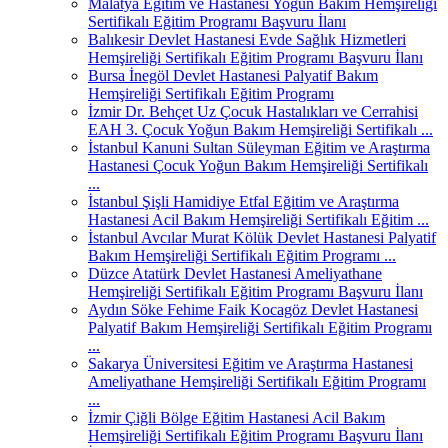
Malatya Eğitim ve Hastanesi Yoğun Bakım Hemşireliği
Sertifikalı Eğitim Programı Başvuru İlanı
Balıkesir Devlet Hastanesi Evde Sağlık Hizmetleri
Hemşireliği Sertifikalı Eğitim Programı Başvuru İlanı
Bursa İnegöl Devlet Hastanesi Palyatif Bakım
Hemşireliği Sertifikalı Eğitim Programı
İzmir Dr. Behçet Uz Çocuk Hastalıkları ve Cerrahisi
EAH 3. Çocuk Yoğun Bakım Hemşireliği Sertifikalı ...
İstanbul Kanuni Sultan Süleyman Eğitim ve Araştırma
Hastanesi Çocuk Yoğun Bakım Hemşireliği Sertifikalı
...
İstanbul Şişli Hamidiye Etfal Eğitim ve Araştırma
Hastanesi Acil Bakım Hemşireliği Sertifikalı Eğitim ...
İstanbul Avcılar Murat Kölük Devlet Hastanesi Palyatif
Bakım Hemşireliği Sertifikalı Eğitim Programı ...
Düzce Atatürk Devlet Hastanesi Ameliyathane
Hemşireliği Sertifikalı Eğitim Programı Başvuru İlanı
Aydın Söke Fehime Faik Kocagöz Devlet Hastanesi
Palyatif Bakım Hemşireliği Sertifikalı Eğitim Programı
...
Sakarya Üniversitesi Eğitim ve Araştırma Hastanesi
Ameliyathane Hemşireliği Sertifikalı Eğitim Programı
...
İzmir Çiğli Bölge Eğitim Hastanesi Acil Bakım
Hemşireliği Sertifikalı Eğitim Programı Başvuru İlanı