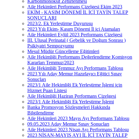
Karbonmonoksit Zehirlenmesi
Aile Hekimleri Performans Çizelgesi Ekim 2023
EKİM - KASIM DÖNEMİ İL İÇİ TAYİN TALEP
SONUÇLARI
2023/2. Ek Yerleştirme Duyurusu
2023 Yılı Ekim- Kasım Dönemi İl içi Atamaları
Aile Hekimleri Eylül 2023 Performans Çizelgesi
III. Ulusal Perinatal ( Gebelik ve Doğum Sonrası )
Psikiyatri Sempozyumu
Mesul Müdür Güncelleme Eğitimleri
Aile Hekimliği Performans Değerlendirme Komisyon
Kararları Temmuz/2023
Aile Hekimliği Temmuz Ayı Performans Tablosu
2023 Yılı Aday Memur Hazırlayıcı Eğitici Sınav
Sonuçları
2023/1 Aile Hekimliği Ek Yerleştirme İşlemi için
Hizmet Puan Listesi
Aile Hekimliği Haziran Performans Çizelgesi
2023/1 Aile Hekimliği Ek Yerleştirme İşlemi
Banka Promosyon Sözleşmeleri Hakkında
Bilgilendirme
Aile Hekimleri 2023 Mayıs Ayı Performans Tablosu
09.05.2023 Aday Memur Sınav Sonuçları
Aile Hekimleri 2023 Nisan Ayı Performans Tablosu
2023 NİSAN-MAYIS AYI İL İÇİ TAYİN TALEP