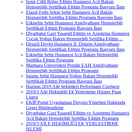
İzmir Çiğli Bölge Eğitim Hastanesi Acil Bakım
Hemşireliği Sertifikalı Eğitim Programı Başvuru İlanı
Elazığ Fethi Sekin Şehir Hastanesi Acil Bakım
Hemşireliği Sertifika Eğitim Programı Başvuru İlanı
Eskişehir Şehir Hastanesi Ameliyathane Hemşireliği
Sertifikalı Eğitim Programı Başvuru İlanı
Diyarbakır Gazi Yaşargil Eğitim ve Araştırma Hastanesi
Çocuk Yoğun Bakım Hemşireliği Sertifika Eğitim ...
Denizli Devlet Hastanesi II. Dönem Ameliyathane
Hemşireliği Sertifikalı Eğitim Programı Başvuru İlanı
Eskişehir Şehir Hastanesi Acil Bakım Hemşireliği
Sertifika Eğitim Programı
Marmara Üniversitesi Pendik EAH Ameliyathane
Hemşireliği Sertifikalı Eğitim Programı
Isparta Şehir Hastanesi Yoğun Bakım Hemşireliği
Sertifikalı Eğitim Programı Başvuru İlanı
Haziran 2019 Aile hekimleri Performans Çizelgesi
2019/3 Aile Hekimliği Ek Yerleştirme Hizmet Puan
Listesi
EKİP Portal Uygulaması Duyuru Yönetimi Hakkında
Genel Bilgilendirme
Diyarbakır Gazi Yaşargil Eğitim ve Araştırma Hastanesi
Acil Bakım Hemşireliği Sertifika Eğitim Programı
2019/3 AİLE HEKİMLİĞİ EK YERLEŞTİRME
İŞLEMİ