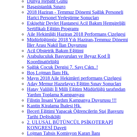
Dünya Hepatit Günü
Başasistanlık Sınavı
2018 Haziran - Temmuz Dönemi Sağlık Personeli
Harici Personel Yerleştirme Sonuçları
Eskişehir Devlet Hastanesi Acil Bakım Hemşireliği
Sertifikalı Eğitim Programı
Aile Hekimliği Haziran 2018 Performans Çizelgesi
Müdürlüğümüz 2018 Yılı Haziran-Temmuz Dönemi
İller Arası Nakil İlan Duyurusu
Acil Obstetrik Bakım Eğitimi
Arabuluculuk Başvuruları ve Beyaz Kod İl
Koordinatörlüğü
Sağlık Çocuk Dergisi 7. Sayı Çıktı..!
Boş Lojman İlanı Hk.
Mayıs 2018 Aile Hekimleri performans Çizelgesi
Aday Memur Hazırlayıcı Eğitim Sınav Sonuçları
Hatay Valiliği İl Milli Eğitim Müdürlüğü tarafından
Yardım Toplama Kampanyası
Filistin İnsani Yardım Kampanya Duyurusu !!!
Kantin Kiralama İhalesi Hk.
Beceri Eğitimi Yapacak Öğrencilerin Staj Başvuru
Tarihi Değişikliği
2. ULUSAL BÜTÜNCÜL PSİKOTERAPİ
KONGRESİ Daveti
Lojman Tahsis Komisyon Kararı İlanı