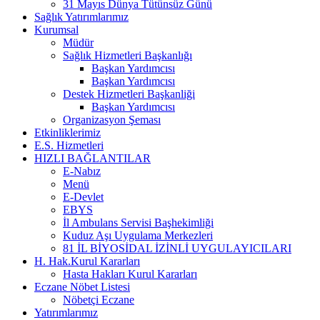
31 Mayıs Dünya Tütünsüz Günü
Sağlık Yatırımlarımız
Kurumsal
Müdür
Sağlık Hizmetleri Başkanlığı
Başkan Yardımcısı
Başkan Yardımcısı
Destek Hizmetleri Başkanliği
Başkan Yardımcısı
Organizasyon Şeması
Etkinliklerimiz
E.S. Hizmetleri
HIZLI BAĞLANTILAR
E-Nabız
Menü
E-Devlet
EBYS
İl Ambulans Servisi Başhekimliği
Kuduz Aşı Uygulama Merkezleri
81 İL BİYOSİDAL İZİNLİ UYGULAYICILARI
H. Hak.Kurul Kararları
Hasta Hakları Kurul Kararları
Eczane Nöbet Listesi
Nöbetçi Eczane
Yatırımlarımız