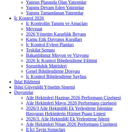
Yatırım Planında Olan Yatırımlar
Yapımı Devam Eden Yatırımlar
Yapımı Tamamlanan Yatırımlar
İç Kontrol 2026
İç Kontrolün Tanımı ve Amaçları
Mevzuat
2026 Yönetim Kararlılık Beyanı
Kamu Etik Davranış Kuralları
İç Kontrol Eylem Planları
Teşkilat Şeması
Bakanlığımız Misyon ve Vizyonu
2026 İç Kontrol Bilgilendirme Eğitimi
Sorumluluk Matrisleri
Genel Bilgilendirme Dosyası
İç Kontrol Bilgilendirme Sayfası
İhlal Bildirimi
Bilgi Güvenliği Yönetim Sistemi
Duyurular
Aile Hekimleri Haziran 2026 Performans Çizelgesi
Aile Hekimleri Mayıs 2026 Performans çizelgesi
2026/3 Aile Hekimliği Ek Yerleştirme İşlemine
Başvuran Hekimlerin Hizmet Puanı Listesi
2026/3. Aile Hekimliği Ek Yerleştirme İşlemi
Aile Hekimleri Nisan 2026 Performans Çizelgesi
İl İçi Tayin Sonuçları