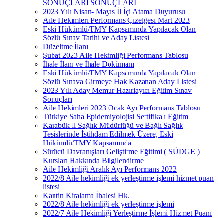
SONUÇLARI SONUÇLARI
2023 Yılı Nisan- Mayıs İl İçi Atama Duyurusu
Aile Hekimleri Performans Çizelgesi Mart 2023
Eski Hükümlü/TMY Kapsamında Yapılacak Olan
Sözlü Sınav Tarihi ve Aday Listesi
Düzeltme İlanı
Şubat 2023 Aile Hekimliği Performans Tablosu
İhale İlanı ve İhale Dokümanı
Eski Hükümlü/TMY Kapsamında Yapılacak Olan
Sözlü Sınava Girmeye Hak Kazanan Aday Listesi
2023 Yılı Aday Memur Hazırlayıcı Eğitim Sınav
Sonuçları
Aile Hekimleri 2023 Ocak Ayı Performans Tablosu
Türkiye Saha Epidemiyolojisi Sertifikalı Eğitim
Karabük İl Sağlık Müdürlüğü ve Bağlı Sağlık
Tesislerinde İstihdam Edilmek Üzere, Eski
Hükümlü/TMY Kapsamında ...
Sürücü Davranışları Geliştirme Eğitimi ( SÜDGE )
Kursları Hakkında Bilgilendirme
Aile Hekimliği Aralık Ayı Performans 2022
2022/8 Aile hekimliği ek yerleştirme işlemi hizmet puan
listesi
Kantin Kiralama İhalesi Hk.
2022/8 Aile hekimliği ek yerleştirme işlemi
2022/7 Aile Hekimliği Yerleştirme İşlemi Hizmet Puanı