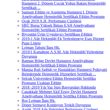
Hastanesi 2. Dönem Çocuk Yoğun Bakım Hemşireliği
Sertifikalı ...
Samsun Eğitim ve Araştırma Hastanesi I. Dönem
Ameliyathane Hemşireliği Sertifikalı Eğitim Programı
Ocak 2019 A.H. Performans Çizelgesi
SBÜ Bursa Yüksek İhtisas EAH Ameliyathane
Hemşireliği Sertifikalı Eğitim Programı
Biyosidal Ürün Uygulayıcı Sertifikası Eğitimi
2019-1 Aile Hekimliği Ek Yerleştirmeye Esas Hizmet
Puan Listesi
Lojman Tahsisi İlanı Hk.
2019/1 Kartaltepe A.S.M. Aile Hekimliği Yerleştirme
Duyurusu
Batman Bölge Devlet Hastanesi Ameliyathane
Hemşireliği Sertifikalı Eğitim Programı
Manisa Ruh Sağlığı ve Hastalıkları Hastanesi Psikiyatri
Birimlerinde Hemşirelik Hizmetleri Sertifikalı ...
Selçuk Üniversitesi Eğitim Hemşireliği Sertifika
Programı Uzaktan Eğitim
2018 -2019 Yılı Yaz Stajı Başvuruları Hakkında
Çanakkale Mehmet Akif Ersoy Devlet Hastanesi
Ameliyathane Hemşireliği Sertifika Eğitim Programı
Boş Lojman İlanı Hk.
Döner Sermaye Komisyon Teşkili Duyurusu
Aralık 2018 Aile Hekimleri Performans Çizelgesi