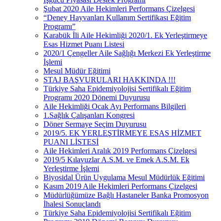
Şubat 2020 Aile Hekimleri Performans Çizelgesi
“Deney Hayvanları Kullanım Sertifikası Eğitim
Programı”
Karabük İli Aile Hekimliği 2020/1. Ek Yerleştirmeye
Esas Hizmet Puanı Listesi
2020/1 Çengeller Aile Sağlığı Merkezi Ek Yerleştirme
İşlemi
Mesul Müdür Eğitimi
STAJ BAŞVURULARI HAKKINDA !!!
Türkiye Saha Epidemiyolojisi Sertifikalı Eğitim
Programı 2020 Dönemi Duyurusu
Aile Hekimliği Ocak Ayı Performans Bilgileri
1.Sağlık Çalışanları Kongresi
Döner Sermaye Seçim Duyurusu
2019/5. EK YERLEŞTİRMEYE ESAS HİZMET
PUANI LİSTESİ
Aile Hekimleri Aralık 2019 Performans Çizelgesi
2019/5 Kılavuzlar A.S.M. ve Emek A.S.M. Ek
Yerleştirme İşlemi
Biyosidal Ürün Uygulama Mesul Müdürlük Eğitimi
Kasım 2019 Aile Hekimleri Performans Çizelgesi
Müdürlüğümüze Bağlı Hastaneler Banka Promosyon
İhalesi Sonuçlandı
Türkiye Saha Epidemiyolojisi Sertifikalı Eğitim