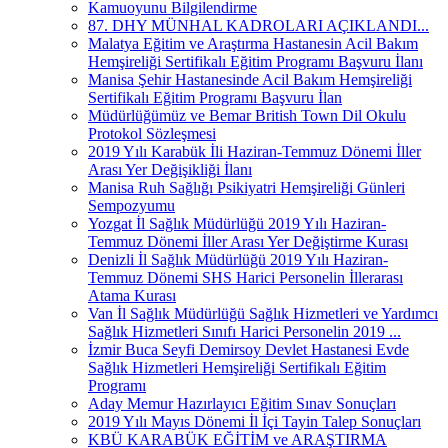
Kamuoyunu Bilgilendirme
87. DHY MÜNHAL KADROLARI AÇIKLANDI...
Malatya Eğitim ve Araştırma Hastanesin Acil Bakım
Hemşireliği Sertifikalı Eğitim Programı Başvuru İlanı
Manisa Şehir Hastanesinde Acil Bakım Hemşireliği
Sertifikalı Eğitim Programı Başvuru İlan
Müdürlüğümüz ve Bemar British Town Dil Okulu
Protokol Sözleşmesi
2019 Yılı Karabük İli Haziran-Temmuz Dönemi İller
Arası Yer Değişikliği İlanı
Manisa Ruh Sağlığı Psikiyatri Hemşireliği Günleri
Sempozyumu
Yozgat İl Sağlık Müdürlüğü 2019 Yılı Haziran-
Temmuz Dönemi İller Arası Yer Değiştirme Kurası
Denizli İl Sağlık Müdürlüğü 2019 Yılı Haziran-
Temmuz Dönemi SHS Harici Personelin İllerarası
Atama Kurası
Van İl Sağlık Müdürlüğü Sağlık Hizmetleri ve Yardımcı
Sağlık Hizmetleri Sınıfı Harici Personelin 2019 ...
İzmir Buca Seyfi Demirsoy Devlet Hastanesi Evde
Sağlık Hizmetleri Hemşireliği Sertifikalı Eğitim
Programı
Aday Memur Hazırlayıcı Eğitim Sınav Sonuçları
2019 Yılı Mayıs Dönemi İl İçi Tayin Talep Sonuçları
KBÜ KARABÜK EĞİTİM ve ARAŞTIRMA