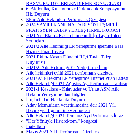
BAŞVURU DEĞERLENDİRME SONUÇLARI
6. Akılcı İlaç Kullanımı ve Farkındalık Sempozyumu
Hk. Duyuru
Ekim Aile Hekimleri Performans Çizelgesi
4924 SAYILI KANUNA TABİ SÖZLEŞMELİ
PRATİSYEN TABİP YERLEŞTİRME KURASI
2021 Yılı Ekim - Kasım Dönemi İl İçi Tayin Talep
Sonuçları
2021/2 Aile Hekimliği Ek Yerleştirme İşlemine Esas
Hizmet Puan Listesi
2021 Ekim- Kasım Dönemi İl İçi Tayin Talep
Duyurusu
2021/2. Aile Hekimliği Ek Yerleştirme İlanı
Aile hekimleri eylül 2021 performans çizelgesi
2021/ Aile Hekimi Ek Yerleştirme Hizmet Puan Listesi
Aile Hekimliği 2021 Ağustos Ayı Performans Tablosu
2021-1 Kayabaşı - Kılavuzlar ve Umut ASM Aile
Hekimi Yerleştirme İlan Bilgileri
İlaç İmhaları Hakkında Duyuru
Aday Memurların yetiştirilmesine dair 2021 Yılı
Hazırlayıcı Eğitim Sınav sonuçları
Alie Hekimliği 2021 Temmuz Ayı Performans İtiraz
"Her Yönüyle Histerektomi" kongresi
İhale İlanı
Mayıs 2021 A.H. Performans Çizelgesi