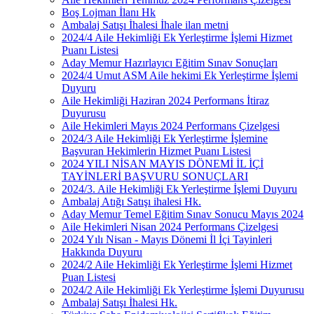
Boş Lojman İlanı Hk
Ambalaj Satışı İhalesi İhale ilan metni
2024/4 Aile Hekimliği Ek Yerleştirme İşlemi Hizmet
Puanı Listesi
Aday Memur Hazırlayıcı Eğitim Sınav Sonuçları
2024/4 Umut ASM Aile hekimi Ek Yerleştirme İşlemi
Duyuru
Aile Hekimliği Haziran 2024 Performans İtiraz
Duyurusu
Aile Hekimleri Mayıs 2024 Performans Çizelgesi
2024/3 Aile Hekimliği Ek Yerleştirme İşlemine
Başvuran Hekimlerin Hizmet Puanı Listesi
2024 YILI NİSAN MAYIS DÖNEMİ İL İÇİ
TAYİNLERİ BAŞVURU SONUÇLARI
2024/3. Aile Hekimliği Ek Yerleştirme İşlemi Duyuru
Ambalaj Atığı Satışı ihalesi Hk.
Aday Memur Temel Eğitim Sınav Sonucu Mayıs 2024
Aile Hekimleri Nisan 2024 Performans Çizelgesi
2024 Yılı Nisan - Mayıs Dönemi İl İçi Tayinleri
Hakkında Duyuru
2024/2 Aile Hekimliği Ek Yerleştirme İşlemi Hizmet
Puan Listesi
2024/2 Aile Hekimliği Ek Yerleştirme İşlemi Duyurusu
Ambalaj Satışı İhalesi Hk.