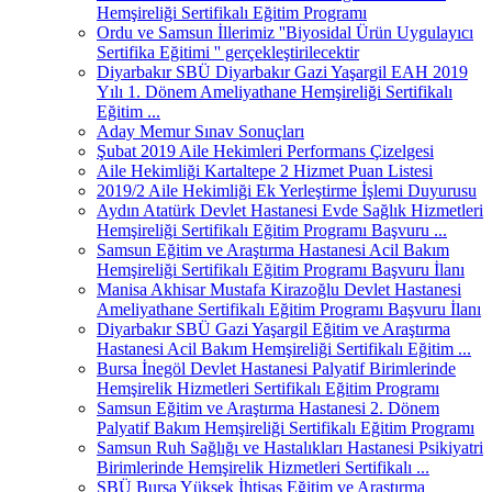
Hemşireliği Sertifikalı Eğitim Programı
Ordu ve Samsun İllerimiz ''Biyosidal Ürün Uygulayıcı
Sertifika Eğitimi '' gerçekleştirilecektir
Diyarbakır SBÜ Diyarbakır Gazi Yaşargil EAH 2019
Yılı 1. Dönem Ameliyathane Hemşireliği Sertifikalı
Eğitim ...
Aday Memur Sınav Sonuçları
Şubat 2019 Aile Hekimleri Performans Çizelgesi
Aile Hekimliği Kartaltepe 2 Hizmet Puan Listesi
2019/2 Aile Hekimliği Ek Yerleştirme İşlemi Duyurusu
Aydın Atatürk Devlet Hastanesi Evde Sağlık Hizmetleri
Hemşireliği Sertifikalı Eğitim Programı Başvuru ...
Samsun Eğitim ve Araştırma Hastanesi Acil Bakım
Hemşireliği Sertifikalı Eğitim Programı Başvuru İlanı
Manisa Akhisar Mustafa Kirazoğlu Devlet Hastanesi
Ameliyathane Sertifikalı Eğitim Programı Başvuru İlanı
Diyarbakır SBÜ Gazi Yaşargil Eğitim ve Araştırma
Hastanesi Acil Bakım Hemşireliği Sertifikalı Eğitim ...
Bursa İnegöl Devlet Hastanesi Palyatif Birimlerinde
Hemşirelik Hizmetleri Sertifikalı Eğitim Programı
Samsun Eğitim ve Araştırma Hastanesi 2. Dönem
Palyatif Bakım Hemşireliği Sertifikalı Eğitim Programı
Samsun Ruh Sağlığı ve Hastalıkları Hastanesi Psikiyatri
Birimlerinde Hemşirelik Hizmetleri Sertifikalı ...
SBÜ Bursa Yüksek İhtisas Eğitim ve Araştırma