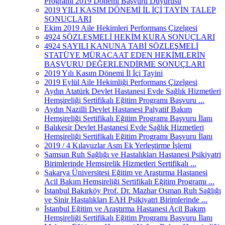
Programı 2019 Dönemi Başvuru Duyurusu
2019 YILI KASIM DÖNEMİ İL İÇİ TAYİN TALEP
SONUÇLARI
Ekim 2019 Aile Hekimleri Performans Çizelgesi
4924 SÖZLEŞMELİ HEKİM KURA SONUÇLARI
4924 SAYILI KANUNA TABİ SÖZLEŞMELİ
STATÜYE MÜRACAAT EDEN HEKİMLERİN
BAŞVURU DEĞERLENDİRME SONUÇLARI
2019 Yılı Kasım Dönemi İl İçi Tayini
2019 Eylül Aile Hekimliği Performans Çizelgesi
Aydın Atatürk Devlet Hastanesi Evde Sağlık Hizmetleri
Hemşireliği Sertifikalı Eğitim Programı Başvuru ...
Aydın Nazilli Devlet Hastanesi Palyatif Bakım
Hemşireliği Sertifikalı Eğitim Programı Başvuru İlanı
Balıkesir Devlet Hastanesi Evde Sağlık Hizmetleri
Hemşireliği Sertifikalı Eğitim Programı Başvuru İlanı
2019 / 4 Kılavuzlar Asm Ek Yerleştirme İşlemi
Samsun Ruh Sağlığı ve Hastalıkları Hastanesi Psikiyatri
Birimlerinde Hemşirelik Hizmetleri Sertifikalı ...
Sakarya Üniversitesi Eğitim ve Araştırma Hastanesi
Acil Bakım Hemşireliği Sertifikalı Eğitim Programı ...
İstanbul Bakırköy Prof. Dr. Mazhar Osman Ruh Sağlığı
ve Sinir Hastalıkları EAH Psikiyatri Birimlerinde ...
İstanbul Eğitim ve Araştırma Hastanesi Acil Bakım
Hemşireliği Sertifikalı Eğitim Programı Başvuru İlanı