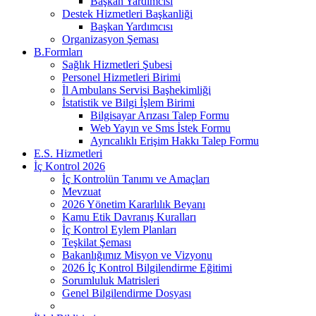
Başkan Yardımcısı
Destek Hizmetleri Başkanliği
Başkan Yardımcısı
Organizasyon Şeması
B.Formları
Sağlık Hizmetleri Şubesi
Personel Hizmetleri Birimi
İl Ambulans Servisi Başhekimliği
İstatistik ve Bilgi İşlem Birimi
Bilgisayar Arızası Talep Formu
Web Yayın ve Sms İstek Formu
Ayrıcalıklı Erişim Hakkı Talep Formu
E.S. Hizmetleri
İç Kontrol 2026
İç Kontrolün Tanımı ve Amaçları
Mevzuat
2026 Yönetim Kararlılık Beyanı
Kamu Etik Davranış Kuralları
İç Kontrol Eylem Planları
Teşkilat Şeması
Bakanlığımız Misyon ve Vizyonu
2026 İç Kontrol Bilgilendirme Eğitimi
Sorumluluk Matrisleri
Genel Bilgilendirme Dosyası