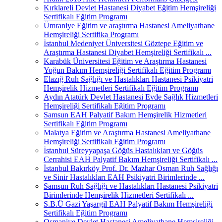
Kırklareli Devlet Hastanesi Diyabet Eğitim Hemşireliği
Sertifikalı Eğitim Programı
Ümraniye Eğitim ve araştırma Hastanesi Ameliyathane
Hemşireliği Sertifika Programı
İstanbul Medeniyet Üniversitesi Göztepe Eğitim ve
Araştırma Hastanesi Diyabet Hemşireliği Sertifikalı ...
Karabük Üniversitesi Eğitim ve Araştırma Hastanesi
Yoğun Bakım Hemşireliği Sertifikalı Eğitim Programı
Elazığ Ruh Sağlığı ve Hastalıkları Hastanesi Psikiyatri
Hemşirelik Hizmetleri Sertifikalı Eğitim Programı
Aydın Atatürk Devlet Hastanesi Evde Sağlık Hizmetleri
Hemşireliği Sertifikalı Eğitim Programı
Samsun EAH Palyatif Bakım Hemşirelik Hizmetleri
Sertifikalı Eğitim Programı
Malatya Eğitim ve Araştırma Hastanesi Ameliyathane
Hemşireliği Sertifikalı Eğitim Programı
İstanbul Süreyyapaşa Göğüs Hastalıkları ve Göğüs
Cerrahisi EAH Palyatif Bakım Hemşireliği Sertifikalı ...
İstanbul Bakırköy Prof. Dr. Mazhar Osman Ruh Sağlığı
ve Sinir Hastalıkları EAH Psikiyatri Birimlerinde ...
Samsun Ruh Sağlığı ve Hastalıkları Hastanesi Psikiyatri
Birimlerinde Hemşirelik Hizmetleri Sertifikalı ...
S.B.Ü Gazi Yaşargil EAH Palyatif Bakım Hemşireliği
Sertifikalı Eğitim Programı
Osmaniye Devlet Hastanesi Ameliyathane Hemşireliği