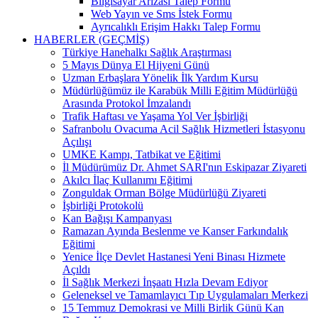
Bilgisayar Arızası Talep Formu
Web Yayın ve Sms İstek Formu
Ayrıcalıklı Erişim Hakkı Talep Formu
HABERLER (GEÇMİŞ)
Türkiye Hanehalkı Sağlık Araştırması
5 Mayıs Dünya El Hijyeni Günü
Uzman Erbaşlara Yönelik İlk Yardım Kursu
Müdürlüğümüz ile Karabük Milli Eğitim Müdürlüğü
Arasında Protokol İmzalandı
Trafik Haftası ve Yaşama Yol Ver İşbirliği
Safranbolu Ovacuma Acil Sağlık Hizmetleri İstasyonu
Açılışı
UMKE Kampı, Tatbikat ve Eğitimi
İl Müdürümüz Dr. Ahmet SARI'nın Eskipazar Ziyareti
Akılcı İlaç Kullanımı Eğitimi
Zonguldak Orman Bölge Müdürlüğü Ziyareti
İşbirliği Protokolü
Kan Bağışı Kampanyası
Ramazan Ayında Beslenme ve Kanser Farkındalık
Eğitimi
Yenice İlçe Devlet Hastanesi Yeni Binası Hizmete
Açıldı
İl Sağlık Merkezi İnşaatı Hızla Devam Ediyor
Geleneksel ve Tamamlayıcı Tıp Uygulamaları Merkezi
15 Temmuz Demokrasi ve Milli Birlik Günü Kan