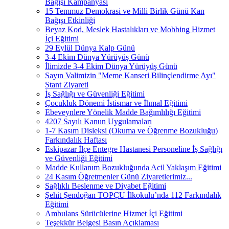
Bağışı Kampanyası
15 Temmuz Demokrasi ve Milli Birlik Günü Kan
Bağışı Etkinliği
Beyaz Kod, Meslek Hastalıkları ve Mobbing Hizmet
İçi Eğitimi
29 Eylül Dünya Kalp Günü
3-4 Ekim Dünya Yürüyüş Günü
İlimizde 3-4 Ekim Dünya Yürüyüş Günü
Sayın Valimizin "Meme Kanseri Bilinçlendirme Ayı"
Stant Ziyareti
İş Sağlığı ve Güvenliği Eğitimi
Çocukluk Dönemi İstismar ve İhmal Eğitimi
Ebeveynlere Yönelik Madde Bağımlılığı Eğitimi
4207 Sayılı Kanun Uygulamaları
1-7 Kasım Disleksi (Okuma ve Öğrenme Bozukluğu)
Farkındalık Haftası
Eskipazar İlçe Entegre Hastanesi Personeline İş Sağlığı
ve Güvenliği Eğitimi
Madde Kullanım Bozukluğunda Acil Yaklaşım Eğitimi
24 Kasım Öğretmenler Günü Ziyaretlerimiz...
Sağlıklı Beslenme ve Diyabet Eğitimi
Şehit Şendoğan TOPÇU İlkokulu’nda 112 Farkındalık
Eğitimi
Ambulans Sürücülerine Hizmet İçi Eğitimi
Teşekkür Belgesi Basın Açıklaması