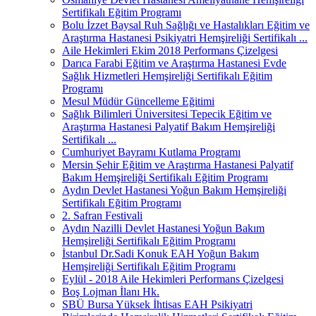
Sertifikalı Eğitim Programı
Bolu İzzet Baysal Ruh Sağlığı ve Hastalıkları Eğitim ve
Araştırma Hastanesi Psikiyatri Hemşireliği Sertifikalı ...
Aile Hekimleri Ekim 2018 Performans Çizelgesi
Darıca Farabi Eğitim ve Araştırma Hastanesi Evde
Sağlık Hizmetleri Hemşireliği Sertifikalı Eğitim
Programı
Mesul Müdür Güncelleme Eğitimi
Sağlık Bilimleri Üniversitesi Tepecik Eğitim ve
Araştırma Hastanesi Palyatif Bakım Hemşireliği
Sertifikalı ...
Cumhuriyet Bayramı Kutlama Programı
Mersin Şehir Eğitim ve Araştırma Hastanesi Palyatif
Bakım Hemşireliği Sertifikalı Eğitim Programı
Aydın Devlet Hastanesi Yoğun Bakım Hemşireliği
Sertifikalı Eğitim Programı
2. Safran Festivali
Aydın Nazilli Devlet Hastanesi Yoğun Bakım
Hemşireliği Sertifikalı Eğitim Programı
İstanbul Dr.Sadi Konuk EAH Yoğun Bakım
Hemşireliği Sertifikalı Eğitim Programı
Eylül - 2018 Aile Hekimleri Performans Çizelgesi
Boş Lojman İlanı Hk.
SBÜ Bursa Yüksek İhtisas EAH Psikiyatri