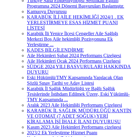
Türkiye Saha Epidemiyolojisi Sertifikalı Eğitim
Programına 2024 Dönemi Başvuruları Başlamıştır.
Kamuoyu Duyurusu
KARABÜK İLİ AİLE HEKİMLİĞİ 2024/1 . EK
YERLEŞTİRMEYE ESAS HİZMET PUANI
LİSTESİ
Karabük İli Yenice İlçesi Çengeller Aile Sağlığı
Merkezi Boş Aile hekimliği Pozisyonuna Ek
Yerleştirme ...
KADES BİLGİLENDİRME
Aile Hekimleri Şubat 2024 Performans Çizelgesi
Aile Hekimleri Ocak 2024 Performans Çizelgesi
SÜDGE 2024 YILI BAŞVURULARI HAKKINDA
DUYURU
Eski Hükümlü/TMY Kapsamında Yapılacak Olan
Sözlü Sınav Tarihi ve Aday Listesi
Karabük İl Sağlık Müdürlüğü ve Bağlı Sağlık
Tesislerinde İstihdam Edilmek Üzere, Eski Yükümlü-
TMY Kapsamında ...
Aralık 2023 Aile Hekimliği Performans Çizelgesi
KARABÜK İL SAĞLIK MÜDÜRLÜĞÜ KANTİN
VE OTOMAT (7 ADET SOĞUK) YERİ
KİRALAMA İŞİ İHALE İLANI DUYURUSU
Kasım 2023 Aile Hekimleri Performans çizelgesi
2023/2 Ek Yerleştirme Hizmet Puanı