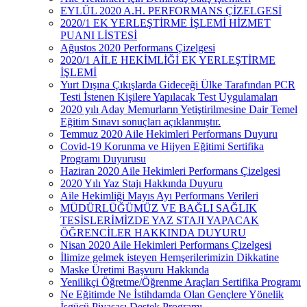
EYLÜL 2020 A.H. PERFORMANS ÇİZELGESİ
2020/1 EK YERLEŞTİRME İŞLEMİ HİZMET
PUANI LİSTESİ
Ağustos 2020 Performans Çizelgesi
2020/1 AİLE HEKİMLİĞİ EK YERLEŞTİRME
İŞLEMİ
Yurt Dışına Çıkışlarda Gideceği Ülke Tarafından PCR
Testi İstenen Kişilere Yapılacak Test Uygulamaları
2020 yılı Aday Memurların Yetiştirilmesine Dair Temel
Eğitim Sınavı sonuçları açıklanmıştır.
Temmuz 2020 Aile Hekimleri Performans Duyuru
Covid-19 Korunma ve Hijyen Eğitimi Sertifika
Programı Duyurusu
Haziran 2020 Aile Hekimleri Performans Çizelgesi
2020 Yılı Yaz Stajı Hakkında Duyuru
Aile Hekimliği Mayıs Ayı Performans Verileri
MÜDÜRLÜĞÜMÜZ VE BAĞLI SAĞLIK
TESİSLERİMİZDE YAZ STAJI YAPACAK
ÖĞRENCİLER HAKKINDA DUYURU
Nisan 2020 Aile Hekimleri Performans Çizelgesi
İlimize gelmek isteyen Hemşerilerimizin Dikkatine
Maske Üretimi Başvuru Hakkında
Yenilikçi Öğretme/Öğrenme Araçları Sertifika Programı
Ne Eğitimde Ne İstihdamda Olan Gençlere Yönelik
İşgücü Piyasası Destek Programı