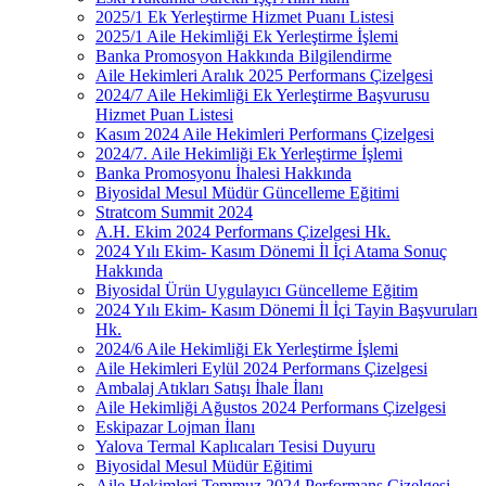
2025/1 Ek Yerleştirme Hizmet Puanı Listesi
2025/1 Aile Hekimliği Ek Yerleştirme İşlemi
Banka Promosyon Hakkında Bilgilendirme
Aile Hekimleri Aralık 2025 Performans Çizelgesi
2024/7 Aile Hekimliği Ek Yerleştirme Başvurusu
Hizmet Puan Listesi
Kasım 2024 Aile Hekimleri Performans Çizelgesi
2024/7. Aile Hekimliği Ek Yerleştirme İşlemi
Banka Promosyonu İhalesi Hakkında
Biyosidal Mesul Müdür Güncelleme Eğitimi
Stratcom Summit 2024
A.H. Ekim 2024 Performans Çizelgesi Hk.
2024 Yılı Ekim- Kasım Dönemi İl İçi Atama Sonuç
Hakkında
Biyosidal Ürün Uygulayıcı Güncelleme Eğitim
2024 Yılı Ekim- Kasım Dönemi İl İçi Tayin Başvuruları
Hk.
2024/6 Aile Hekimliği Ek Yerleştirme İşlemi
Aile Hekimleri Eylül 2024 Performans Çizelgesi
Ambalaj Atıkları Satışı İhale İlanı
Aile Hekimliği Ağustos 2024 Performans Çizelgesi
Eskipazar Lojman İlanı
Yalova Termal Kaplıcaları Tesisi Duyuru
Biyosidal Mesul Müdür Eğitimi
Aile Hekimleri Temmuz 2024 Performans Çizelgesi