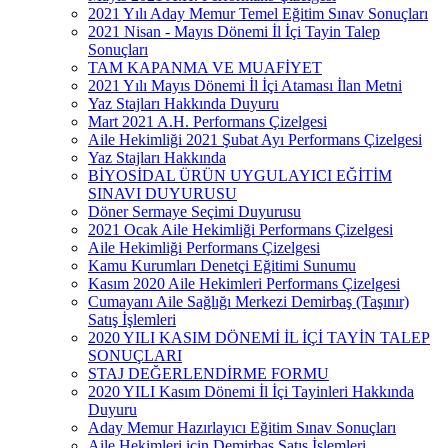
2021 Yılı Aday Memur Temel Eğitim Sınav Sonuçları
2021 Nisan - Mayıs Dönemi İl İçi Tayin Talep
Sonuçları
TAM KAPANMA VE MUAFİYET
2021 Yılı Mayıs Dönemi İl İçi Ataması İlan Metni
Yaz Stajları Hakkında Duyuru
Mart 2021 A.H. Performans Çizelgesi
Aile Hekimliği 2021 Şubat Ayı Performans Çizelgesi
Yaz Stajları Hakkında
BİYOSİDAL ÜRÜN UYGULAYICI EĞİTİM
SINAVI DUYURUSU
Döner Sermaye Seçimi Duyurusu
2021 Ocak Aile Hekimliği Performans Çizelgesi
Aile Hekimliği Performans Çizelgesi
Kamu Kurumları Denetçi Eğitimi Sunumu
Kasım 2020 Aile Hekimleri Performans Çizelgesi
Cumayanı Aile Sağlığı Merkezi Demirbaş (Taşınır)
Satış İşlemleri
2020 YILI KASIM DÖNEMİ İL İÇİ TAYİN TALEP
SONUÇLARI
STAJ DEĞERLENDİRME FORMU
2020 YILI Kasım Dönemi İl İçi Tayinleri Hakkında
Duyuru
Aday Memur Hazırlayıcı Eğitim Sınav Sonuçları
Aile Hekimleri için Demirbaş Satış İşlemleri