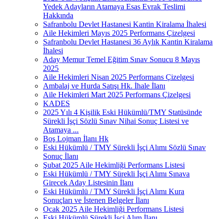
Yedek Adayların Atamaya Esas Evrak Teslimi
Hakkında
Safranbolu Devlet Hastanesi Kantin Kiralama İhalesi
Aile Hekimleri Mayıs 2025 Performans Çizelgesi
Safranbolu Devlet Hastanesi 36 Aylık Kantin Kiralama
İhalesi
Aday Memur Temel Eğitim Sınav Sonucu 8 Mayıs
2025
Aile Hekimleri Nisan 2025 Performans Çizelgesi
Ambalaj ve Hurda Satışı Hk. İhale İlanı
Aile Hekimleri Mart 2025 Performans Çizelgesi
KADES
2025 Yılı 4 Kişilik Eski Hükümlü/TMY Statüsünde
Sürekli İşçi Sözlü Sınav Nihai Sonuç Listesi ve
Atamaya ...
Boş Lojman İlanı Hk
Eski Hükümlü / TMY Sürekli İşçi Alımı Sözlü Sınav
Sonuç İlanı
Şubat 2025 Aile Hekimliği Performans Listesi
Eski Hükümlü / TMY Sürekli İşçi Alımı Sınava
Girecek Aday Listesinin İlanı
Eski Hükümlü / TMY Sürekli İşçi Alımı Kura
Sonuçları ve İstenen Belgeler İlanı
Ocak 2025 Aile Hekimliği Performans Listesi
Eski Hükümlü Sürekli İşçi Alım İlanı