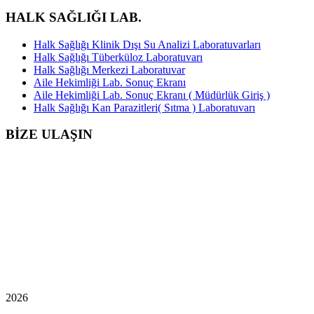
HALK SAĞLIĞI LAB.
Halk Sağlığı Klinik Dışı Su Analizi Laboratuvarları
Halk Sağlığı Tüberküloz Laboratuvarı
Halk Sağlığı Merkezi Laboratuvar
Aile Hekimliği Lab. Sonuç Ekranı
Aile Hekimliği Lab. Sonuç Ekranı ( Müdürlük Giriş )
Halk Sağlığı Kan Parazitleri( Sıtma ) Laboratuvarı
BİZE ULAŞIN
2026