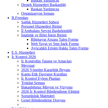
Başkan Yardımcısı
Destek Hizmetleri Başkanliği
Başkan Yardımcısı
Organizasyon Şeması
B.Formları
Sağlık Hizmetleri Şubesi
Personel Hizmetleri Birimi
İl Ambulans Servisi Başhekimliği
İstatistik ve Bilgi İşlem Birimi
Bilgisayar Arızası Talep Formu
Web Yayın ve Sms İstek Formu
Ayrıcalıklı Erişim Hakkı Talep Formu
E.S. Hizmetleri
İç Kontrol 2026
İç Kontrolün Tanımı ve Amaçları
Mevzuat
2026 Yönetim Kararlılık Beyanı
Kamu Etik Davranış Kuralları
İç Kontrol Eylem Planları
Teşkilat Şeması
Bakanlığımız Misyon ve Vizyonu
2026 İç Kontrol Bilgilendirme Eğitimi
Sorumluluk Matrisleri
Genel Bilgilendirme Dosyası