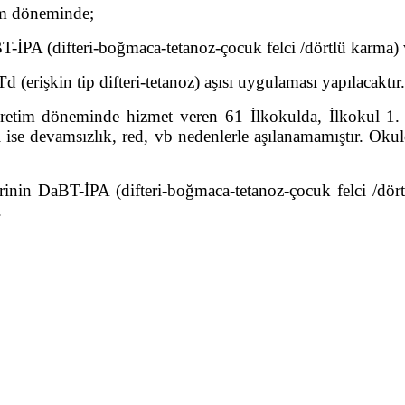
m döneminde;
T-İPA (difteri-boğmaca-tetanoz-çocuk felci /dörtlü karma
d (erişkin tip difteri-tetanoz) aşısı uygulaması yapılacaktır.
etim döneminde hizmet veren 61 İlkokulda, İlkokul 1. 
i ise devamsızlık, red, vb nedenlerle aşılanamamıştır. Okul
inin DaBT-İPA (difteri-boğmaca-tetanoz-çocuk felci /dörtlü
.