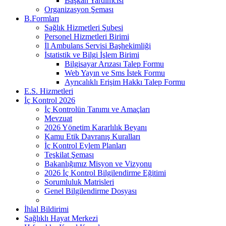
Başkan Yardımcısı
Organizasyon Şeması
B.Formları
Sağlık Hizmetleri Şubesi
Personel Hizmetleri Birimi
İl Ambulans Servisi Başhekimliği
İstatistik ve Bilgi İşlem Birimi
Bilgisayar Arızası Talep Formu
Web Yayın ve Sms İstek Formu
Ayrıcalıklı Erişim Hakkı Talep Formu
E.S. Hizmetleri
İç Kontrol 2026
İç Kontrolün Tanımı ve Amaçları
Mevzuat
2026 Yönetim Kararlılık Beyanı
Kamu Etik Davranış Kuralları
İç Kontrol Eylem Planları
Teşkilat Şeması
Bakanlığımız Misyon ve Vizyonu
2026 İç Kontrol Bilgilendirme Eğitimi
Sorumluluk Matrisleri
Genel Bilgilendirme Dosyası
İhlal Bildirimi
Sağlıklı Hayat Merkezi