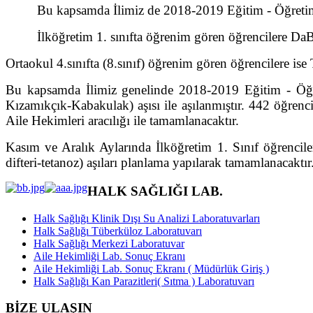
Bu kapsamda İlimiz de 2018-2019 Eğitim - Öğreti
İlköğretim
1. sınıfta öğrenim gören öğrencilere DaB
Ortaokul 4.sınıfta (8.sınıf) öğrenim gören öğrencilere ise T
Bu kapsamda İlimiz genelinde 2018-2019 Eğitim - Öğr
Kızamıkçık-Kabakulak) aşısı ile aşılanmıştır. 442 öğrenc
Aile Hekimleri aracılığı ile tamamlanacaktır.
Kasım ve Aralık Aylarında İlköğretim 1. Sınıf öğrenciler
difteri-tetanoz) aşıları planlama yapılarak tamamlanacaktır
HALK SAĞLIĞI LAB.
Halk Sağlığı Klinik Dışı Su Analizi Laboratuvarları
Halk Sağlığı Tüberküloz Laboratuvarı
Halk Sağlığı Merkezi Laboratuvar
Aile Hekimliği Lab. Sonuç Ekranı
Aile Hekimliği Lab. Sonuç Ekranı ( Müdürlük Giriş )
Halk Sağlığı Kan Parazitleri( Sıtma ) Laboratuvarı
BİZE ULAŞIN