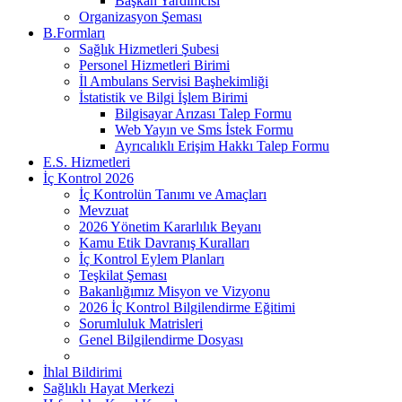
Başkan Yardımcısı
Organizasyon Şeması
B.Formları
Sağlık Hizmetleri Şubesi
Personel Hizmetleri Birimi
İl Ambulans Servisi Başhekimliği
İstatistik ve Bilgi İşlem Birimi
Bilgisayar Arızası Talep Formu
Web Yayın ve Sms İstek Formu
Ayrıcalıklı Erişim Hakkı Talep Formu
E.S. Hizmetleri
İç Kontrol 2026
İç Kontrolün Tanımı ve Amaçları
Mevzuat
2026 Yönetim Kararlılık Beyanı
Kamu Etik Davranış Kuralları
İç Kontrol Eylem Planları
Teşkilat Şeması
Bakanlığımız Misyon ve Vizyonu
2026 İç Kontrol Bilgilendirme Eğitimi
Sorumluluk Matrisleri
Genel Bilgilendirme Dosyası
İhlal Bildirimi
Sağlıklı Hayat Merkezi