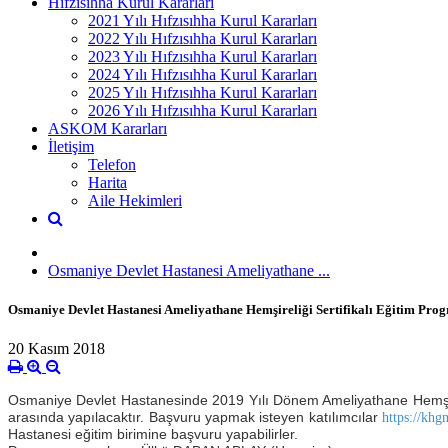
Hıfzısıhha Kurul Kararları
2021 Yılı Hıfzısıhha Kurul Kararları
2022 Yılı Hıfzısıhha Kurul Kararları
2023 Yılı Hıfzısıhha Kurul Kararları
2024 Yılı Hıfzısıhha Kurul Kararları
2025 Yılı Hıfzısıhha Kurul Kararları
2026 Yılı Hıfzısıhha Kurul Kararları
ASKOM Kararları
İletişim
Telefon
Harita
Aile Hekimleri
Osmaniye Devlet Hastanesi Ameliyathane ...
Osmaniye Devlet Hastanesi Ameliyathane Hemşireliği Sertifikalı Eğitim Pro
20 Kasım 2018
Osmaniye Devlet Hastanesinde 2019 Yılı Dönem Ameliyathane Hemşire
arasında yapılacaktır.
Başvuru yapmak isteyen katılımcılar
https://khg
Hastanesi eğitim birimine başvuru yapabilirler.