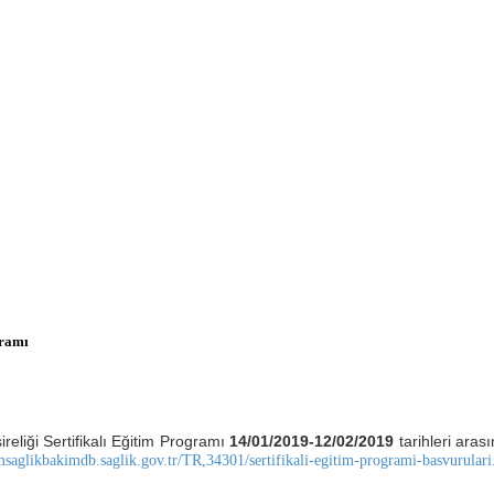
gramı
liği Sertifikalı Eğitim Programı
14/01/2019-12/02/2019
tarihleri aras
msaglikbakimdb.saglik.gov.tr/TR,34301/sertifikali-egitim-programi-basvurulari