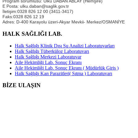
Program sorumlusu: Ülkü DABAN ABLAY (Hemşire)
E Posta: ulku.daban@saglik.gov.tr
İletişim:0328 826 12 00 (3411-3417)
Faks:0328 826 12 19
Adres: D-400 Karayolu üzeri-Akyar Mevkii- Merkez/OSMANİYE
HALK SAĞLIĞI LAB.
Halk Sağlığı Klinik Dışı Su Analizi Laboratuvarları
Halk Sağlığı Tüberküloz Laboratuvarı
Halk Sağlığı Merkezi Laboratuvar
Aile Hekimliği Lab. Sonuç Ekranı
Aile Hekimliği Lab. Sonuç Ekranı ( Müdürlük Giriş )
Halk Sağlığı Kan Parazitleri( Sıtma ) Laboratuvarı
BİZE ULAŞIN