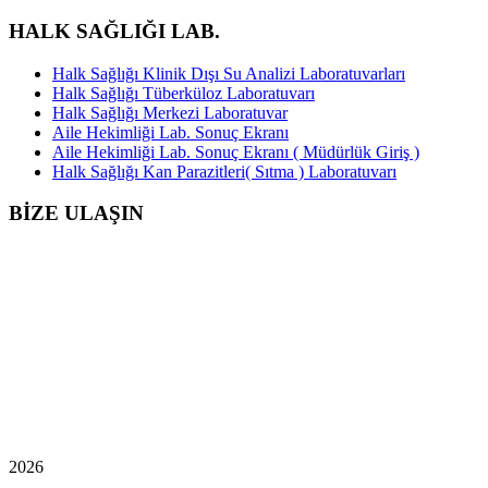
HALK SAĞLIĞI LAB.
Halk Sağlığı Klinik Dışı Su Analizi Laboratuvarları
Halk Sağlığı Tüberküloz Laboratuvarı
Halk Sağlığı Merkezi Laboratuvar
Aile Hekimliği Lab. Sonuç Ekranı
Aile Hekimliği Lab. Sonuç Ekranı ( Müdürlük Giriş )
Halk Sağlığı Kan Parazitleri( Sıtma ) Laboratuvarı
BİZE ULAŞIN
2026