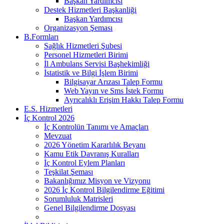
Başkan Yardımcısı
Destek Hizmetleri Başkanliği
Başkan Yardımcısı
Organizasyon Şeması
B.Formları
Sağlık Hizmetleri Şubesi
Personel Hizmetleri Birimi
İl Ambulans Servisi Başhekimliği
İstatistik ve Bilgi İşlem Birimi
Bilgisayar Arızası Talep Formu
Web Yayın ve Sms İstek Formu
Ayrıcalıklı Erişim Hakkı Talep Formu
E.S. Hizmetleri
İç Kontrol 2026
İç Kontrolün Tanımı ve Amaçları
Mevzuat
2026 Yönetim Kararlılık Beyanı
Kamu Etik Davranış Kuralları
İç Kontrol Eylem Planları
Teşkilat Şeması
Bakanlığımız Misyon ve Vizyonu
2026 İç Kontrol Bilgilendirme Eğitimi
Sorumluluk Matrisleri
Genel Bilgilendirme Dosyası