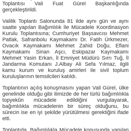
Toplantısı Vali Fuat Gürel Başkanlığında
gerçekleştirildi.
Valilik Toplantı Salonunda 81 ilde aynı gün ve aynı
saatte yapılan Bağımlılık İle Mücadele Koordinasyon
Kurulu Toplantısına; Cumhuriyet Başsavcısı Mehmet
Patlak, Safranbolu Kaymakamı Dr. Fatih Ürkmezer,
Ovacık Kaymakamı Mehmet Zahid Doğu, Eflani
Kaymakamı Sinan Aşcı, Eskipazar Kaymakamı
Mehmet Yasin Erkan, İl Emniyet Müdürü Sırrı Tuğ, İl
Jandarma Komutanı J.Albay Ali Sefa Yılmaz, ilgili
kamu kurum ve kuruluş amirleri ile sivil toplum
kuruluşlarının temsilcileri katıldı.
Toplantının açılış konuşmasını yapan Vali Gürel, ülke
genelinde olduğu gibi ilimizde de her türlü bağımlılıkla
topyekûn mücadele edildiğini vurgulayarak,
bağımlılıkla mücadelenin bir süreç olduğunu, bu
sürecin ise en iyi şekilde yürütülmesi gerektiğini ifade
etti.
Toplantıda, Bağımlılıkla Mücadele konusunda yapılan