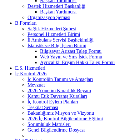
Başkan Yardımcısı
Destek Hizmetleri Başkanliği
Başkan Yardımcısı
Organizasyon Şeması
B.Formları
Sağlık Hizmetleri Şubesi
Personel Hizmetleri Birimi
İl Ambulans Servisi Başhekimliği
İstatistik ve Bilgi İşlem Birimi
Bilgisayar Arızası Talep Formu
Web Yayın ve Sms İstek Formu
Ayrıcalıklı Erişim Hakkı Talep Formu
E.S. Hizmetleri
İç Kontrol 2026
İç Kontrolün Tanımı ve Amaçları
Mevzuat
2026 Yönetim Kararlılık Beyanı
Kamu Etik Davranış Kuralları
İç Kontrol Eylem Planları
Teşkilat Şeması
Bakanlığımız Misyon ve Vizyonu
2026 İç Kontrol Bilgilendirme Eğitimi
Sorumluluk Matrisleri
Genel Bilgilendirme Dosyası