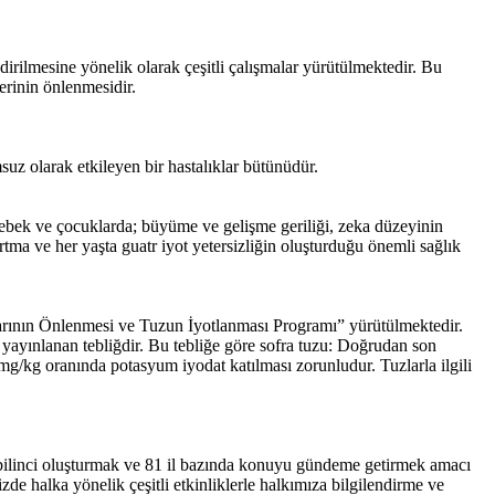
rilmesine yönelik olarak çeşitli çalışmalar yürütülmektedir. Bu
mlerinin önlenmesidir.
suz olarak etkileyen bir hastalıklar bütünüdür.
. Bebek ve çocuklarda; büyüme ve gelişme geriliği, zeka düzeyinin
ma ve her yaşta guatr iyot yetersizliğin oluşturduğu önemli sağlık
lıklarının Önlenmesi ve Tuzun İyotlanması Programı” yürütülmektedir.
n yayınlanan tebliğdir. Bu tebliğe göre sofra tuzu: Doğrudan son
 mg/kg oranında potasyum iyodat katılması zorunludur. Tuzlarla ilgili
 bilinci oluşturmak ve 81 il bazında konuyu gündeme getirmek amacı
izde halka yönelik çeşitli etkinliklerle halkımıza bilgilendirme ve