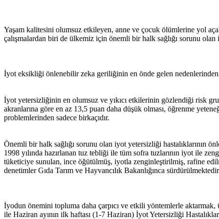
Yaşam kalitesini olumsuz etkileyen, anne ve çocuk ölümlerine yol aça
çalışmalardan biri de ülkemiz için önemli bir halk sağlığı sorunu olan i
İyot eksikliği önlenebilir zeka geriliğinin en önde gelen nedenlerinde
İyot yetersizliğinin en olumsuz ve yıkıcı etkilerinin gözlendiği risk 
akranlarına göre en az 13,5 puan daha düşük olması, öğrenme yeteneği
problemlerinden sadece birkaçıdır.
Önemli bir halk sağlığı sorunu olan iyot yetersizliği hastalıklarının 
1998 yılında hazırlanan tuz tebliği ile tüm sofra tuzlarının iyot ile 
tüketiciye sunulan, ince öğütülmüş, iyotla zenginleştirilmiş, rafine e
denetimler Gıda Tarım ve Hayvancılık Bakanlığınca sürdürülmektedi
İyodun önemini topluma daha çarpıcı ve etkili yöntemlerle aktarmak,
ile Haziran ayının ilk haftası (1-7 Haziran) İyot Yetersizliği Hastalıkl