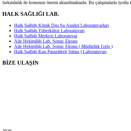
farkındalık ile konunun önemi aktarılmaktadır. Bu çalışmalarla iyo
HALK SAĞLIĞI LAB.
Halk Sağlığı Klinik Dışı Su Analizi Laboratuvarları
Halk Sağlığı Tüberküloz Laboratuvarı
Halk Sağlığı Merkezi Laboratuvar
Aile Hekimliği Lab. Sonuç Ekranı
Aile Hekimliği Lab. Sonuç Ekranı ( Müdürlük Giriş )
Halk Sağlığı Kan Parazitleri( Sıtma ) Laboratuvarı
BİZE ULAŞIN
2026