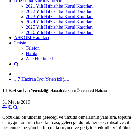
Hıfzısıhha Kurul Kararları
2021 Yılı Hıfzısıhha Kurul Kararları
2022 Yılı Hıfzısıhha Kurul Kararları
2023 Yılı Hıfzısıhha Kurul Kararları
2024 Yılı Hıfzısıhha Kurul Kararları
2025 Yılı Hıfzısıhha Kurul Kararları
2026 Yılı Hıfzısıhha Kurul Kararları
ASKOM Kararları
İletişim
Telefon
Harita
Aile Hekimleri
1-7 Haziran İyot Yetersizliği ...
1-7 Haziran İyot Yetersizliği Hastalıklarının Önlenmesi Haftası
31 Mayıs 2019
Çocuklar, bir ülkenin geleceği ve umudu olmalarının yanı sıra, toplum
en uygun ortamın hazırlanması, geleceğe dönük fiziksel, ruhsal ve zi
beslenmesine yönelik birçok koruyucu ve geliştirici etkinlik yürütülm