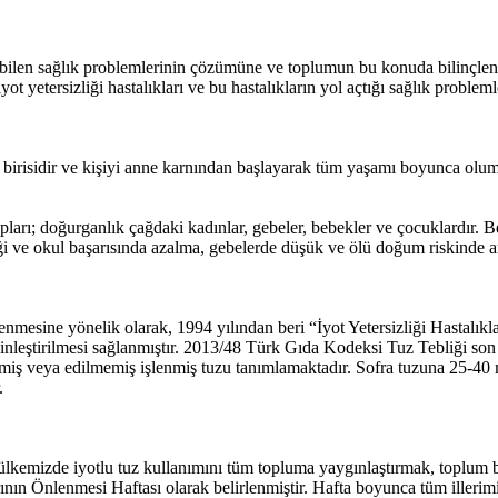
bilen sağlık problemlerinin çözümüne ve toplumun bu konuda bilinçlendi
yot yetersizliği hastalıkları ve bu hastalıkların yol açtığı sağlık proble
n birisidir ve kişiyi anne karnından başlayarak tüm yaşamı boyunca olum
grupları; doğurganlık çağdaki kadınlar, gebeler, bebekler ve çocuklardır
 ve okul başarısında azalma, gebelerde düşük ve ölü doğum riskinde art
önlenmesine yönelik olarak, 1994 yılından beri “İyot Yetersizliği Hasta
zenginleştirilmesi sağlanmıştır. 2013/48 Türk Gıda Kodeksi Tuz Tebliği so
dilmiş veya edilmemiş işlenmiş tuzu tanımlamaktadır. Sofra tuzuna 25-40
r.
 ülkemizde iyotlu tuz kullanımını tüm topluma yaygınlaştırmak, toplum
arının Önlenmesi Haftası olarak belirlenmiştir. Hafta boyunca tüm illerim