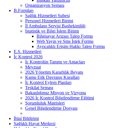
Başkan Yardımcısı
Organizasyon Şeması
B.Formları
Sağlık Hizmetleri Şubesi
Personel Hizmetleri Birimi
İl Ambulans Servisi Başhekimliği
İstatistik ve Bilgi İşlem Birimi
Bilgisayar Arızası Talep Formu
Web Yayın ve Sms İstek Formu
Ayrıcalıklı Erişim Hakkı Talep Formu
E.S. Hizmetleri
İç Kontrol 2026
İç Kontrolün Tanımı ve Amaçları
Mevzuat
2026 Yönetim Kararlılık Beyanı
Kamu Etik Davranış Kuralları
İç Kontrol Eylem Planları
Teşkilat Şeması
Bakanlığımız Misyon ve Vizyonu
2026 İç Kontrol Bilgilendirme Eğitimi
Sorumluluk Matrisleri
Genel Bilgilendirme Dosyası
İhlal Bildirimi
Sağlıklı Hayat Merkezi