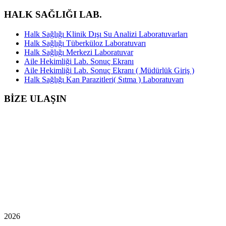
HALK SAĞLIĞI LAB.
Halk Sağlığı Klinik Dışı Su Analizi Laboratuvarları
Halk Sağlığı Tüberküloz Laboratuvarı
Halk Sağlığı Merkezi Laboratuvar
Aile Hekimliği Lab. Sonuç Ekranı
Aile Hekimliği Lab. Sonuç Ekranı ( Müdürlük Giriş )
Halk Sağlığı Kan Parazitleri( Sıtma ) Laboratuvarı
BİZE ULAŞIN
2026