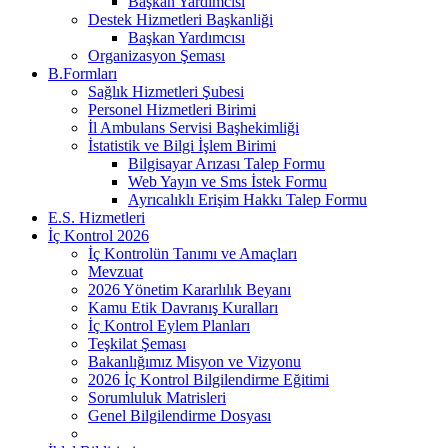
Başkan Yardımcısı
Destek Hizmetleri Başkanliği
Başkan Yardımcısı
Organizasyon Şeması
B.Formları
Sağlık Hizmetleri Şubesi
Personel Hizmetleri Birimi
İl Ambulans Servisi Başhekimliği
İstatistik ve Bilgi İşlem Birimi
Bilgisayar Arızası Talep Formu
Web Yayın ve Sms İstek Formu
Ayrıcalıklı Erişim Hakkı Talep Formu
E.S. Hizmetleri
İç Kontrol 2026
İç Kontrolün Tanımı ve Amaçları
Mevzuat
2026 Yönetim Kararlılık Beyanı
Kamu Etik Davranış Kuralları
İç Kontrol Eylem Planları
Teşkilat Şeması
Bakanlığımız Misyon ve Vizyonu
2026 İç Kontrol Bilgilendirme Eğitimi
Sorumluluk Matrisleri
Genel Bilgilendirme Dosyası