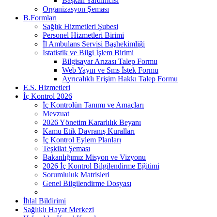
Başkan Yardımcısı
Organizasyon Şeması
B.Formları
Sağlık Hizmetleri Şubesi
Personel Hizmetleri Birimi
İl Ambulans Servisi Başhekimliği
İstatistik ve Bilgi İşlem Birimi
Bilgisayar Arızası Talep Formu
Web Yayın ve Sms İstek Formu
Ayrıcalıklı Erişim Hakkı Talep Formu
E.S. Hizmetleri
İç Kontrol 2026
İç Kontrolün Tanımı ve Amaçları
Mevzuat
2026 Yönetim Kararlılık Beyanı
Kamu Etik Davranış Kuralları
İç Kontrol Eylem Planları
Teşkilat Şeması
Bakanlığımız Misyon ve Vizyonu
2026 İç Kontrol Bilgilendirme Eğitimi
Sorumluluk Matrisleri
Genel Bilgilendirme Dosyası
İhlal Bildirimi
Sağlıklı Hayat Merkezi