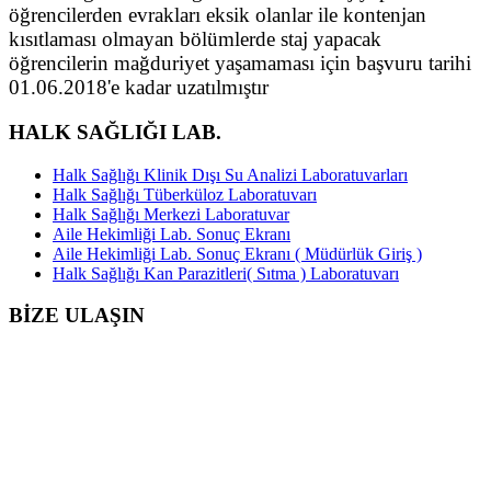
öğrencilerden evrakları eksik olanlar ile kontenjan
kısıtlaması olmayan bölümlerde staj yapacak
öğrencilerin mağduriyet yaşamaması için başvuru tarihi
01.06.2018'e kadar uzatılmıştır
HALK SAĞLIĞI LAB.
Halk Sağlığı Klinik Dışı Su Analizi Laboratuvarları
Halk Sağlığı Tüberküloz Laboratuvarı
Halk Sağlığı Merkezi Laboratuvar
Aile Hekimliği Lab. Sonuç Ekranı
Aile Hekimliği Lab. Sonuç Ekranı ( Müdürlük Giriş )
Halk Sağlığı Kan Parazitleri( Sıtma ) Laboratuvarı
BİZE ULAŞIN