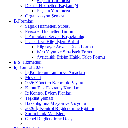
Başkan Yardımcısı
Destek Hizmetleri Başkanliği
Başkan Yardımcısı
Organizasyon Şeması
B.Formları
Sağlık Hizmetleri Şubesi
Personel Hizmetleri Birimi
İl Ambulans Servisi Başhekimliği
İstatistik ve Bilgi İşlem Birimi
Bilgisayar Arızası Talep Formu
Web Yayın ve Sms İstek Formu
Ayrıcalıklı Erişim Hakkı Talep Formu
E.S. Hizmetleri
İç Kontrol 2026
İç Kontrolün Tanımı ve Amaçları
Mevzuat
2026 Yönetim Kararlılık Beyanı
Kamu Etik Davranış Kuralları
İç Kontrol Eylem Planları
Teşkilat Şeması
Bakanlığımız Misyon ve Vizyonu
2026 İç Kontrol Bilgilendirme Eğitimi
Sorumluluk Matrisleri
Genel Bilgilendirme Dosyası