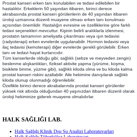
Prostat kanseri erken tanı konulabilen ve tedavi edilebilen bir
hastalıktır. Erkeklerin 50 yaşından itibaren, birinci derece
akrabasında prostat kanseri görülenlerin de 40 yaşından itibaren
üroloji uzmanına düzenli muayene olması erken tanı konulması
açısından önemlidir. Hastalığın evresine ve özelliklerine göre farklı
tedavi seçenekleri mevcuttur. Kişinin belirli aralıklarla izlenmesi,
prostatın tamamının ameliyatla çıkarılması veya ışın tedavisi
(radyoterapi) erken evrelerde uygulanabilir. Hormon tedavisi veya
ilaç tedavisi (kemoterapi) diğer evrelerde gerekli görülebilir. Erken
tanı ve tedavi hayat kurtarıcıdır.
Tüm kanserlerde olduğu gibi; sağlıklı (sebze ve meyveden zengin)
beslenme alışkanlıkları, fiziksel aktivite yapma (yürüme, koşma,
bisiklete binme, yüzme gibi), sağlıklı kiloda olma ve bu kiloda kalma
prostat kanseri riskini azaltabilir. Aile hekimine danışılarak sağlıklı
kiloda olunup olunmadığı öğrenilebilir.
Özellikle birinci derece akrabalarında prostat kanseri görülenler
yüksek risk altında olduğundan 40 yaşınızdan itibaren düzenli olarak
üroloji hekiminize giderek muayene olmalıdırlar.
HALK SAĞLIĞI LAB.
Halk Sağlığı Klinik Dışı Su Analizi Laboratuvarları
Halk Sağlığı Tüberküloz Laboratuvarı