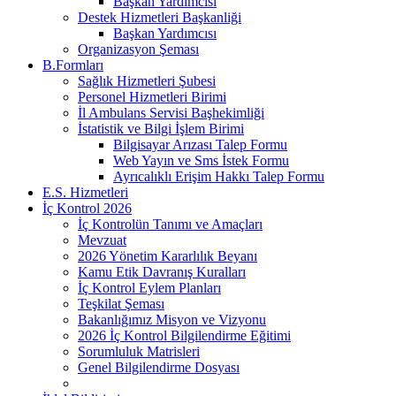
Başkan Yardımcısı
Destek Hizmetleri Başkanliği
Başkan Yardımcısı
Organizasyon Şeması
B.Formları
Sağlık Hizmetleri Şubesi
Personel Hizmetleri Birimi
İl Ambulans Servisi Başhekimliği
İstatistik ve Bilgi İşlem Birimi
Bilgisayar Arızası Talep Formu
Web Yayın ve Sms İstek Formu
Ayrıcalıklı Erişim Hakkı Talep Formu
E.S. Hizmetleri
İç Kontrol 2026
İç Kontrolün Tanımı ve Amaçları
Mevzuat
2026 Yönetim Kararlılık Beyanı
Kamu Etik Davranış Kuralları
İç Kontrol Eylem Planları
Teşkilat Şeması
Bakanlığımız Misyon ve Vizyonu
2026 İç Kontrol Bilgilendirme Eğitimi
Sorumluluk Matrisleri
Genel Bilgilendirme Dosyası