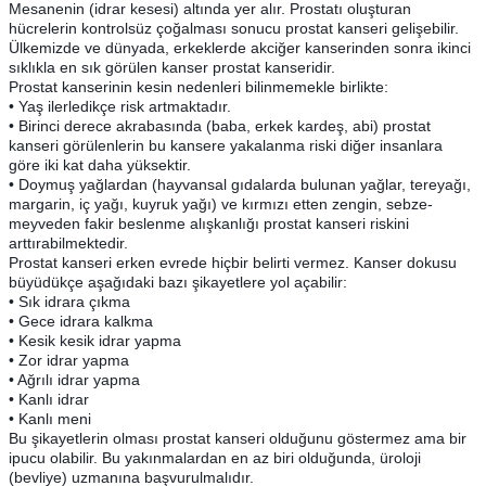
Mesanenin (idrar kesesi) altında yer alır. Prostatı oluşturan
hücrelerin kontrolsüz çoğalması sonucu prostat kanseri gelişebilir.
Ülkemizde ve dünyada, erkeklerde akciğer kanserinden sonra ikinci
sıklıkla en sık görülen kanser prostat kanseridir.
Prostat kanserinin kesin nedenleri bilinmemekle birlikte:
• Yaş ilerledikçe risk artmaktadır.
• Birinci derece akrabasında (bab
a, erkek kardeş, abi) prostat
kanseri görülenlerin bu kansere yakalanma riski diğer insanlara
göre iki kat daha yüksektir.
• Doymuş yağlardan (hayvansal gıdalarda bulunan yağlar, tereyağı,
margarin, iç yağı, kuyruk yağı) ve kırmızı etten zengin, sebze-
meyveden fakir beslenme alışkanlığı prostat kanseri riskini
arttırabilmektedir.
Prostat kanseri erken evrede hiçbir belirti vermez. Kanser dokusu
büyüdükçe aşağıdaki bazı şikayetlere yol açabilir:
• Sık idrara çıkma
• Gece idrara kalkma
• Kesik kesik idrar yapma
• Zor idrar yapma
• Ağrılı idrar yapma
• Kanlı idrar
• Kanlı meni
Bu şikayetlerin olması prostat kanseri olduğunu göstermez ama bir
ipucu olabilir. Bu yakınmalardan en az biri olduğunda, üroloji
(bevliye) uzmanına başvurulmalıdır.