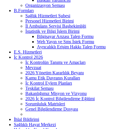
Başkan Yardımcısı
Organizasyon Şeması
B.Formları
Sağlık Hizmetleri Şubesi
Personel Hizmetleri Birimi
İl Ambulans Servisi Başhekimliği
İstatistik ve Bilgi İşlem Birimi
Bilgisayar Arızası Talep Formu
Web Yayın ve Sms İstek Formu
Ayrıcalıklı Erişim Hakkı Talep Formu
E.S. Hizmetleri
İç Kontrol 2026
İç Kontrolün Tanımı ve Amaçları
Mevzuat
2026 Yönetim Kararlılık Beyanı
Kamu Etik Davranış Kuralları
İç Kontrol Eylem Planları
Teşkilat Şeması
Bakanlığımız Misyon ve Vizyonu
2026 İç Kontrol Bilgilendirme Eğitimi
Sorumluluk Matrisleri
Genel Bilgilendirme Dosyası
İhlal Bildirimi
Sağlıklı Hayat Merkezi