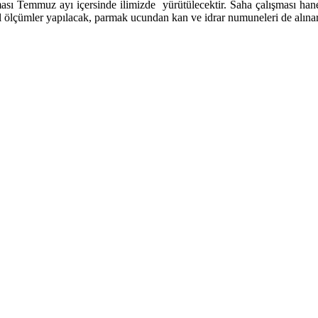
ması
Temmuz ayı içersinde
ilimizde yürütülecektir.
Saha çalışması hane
ksel ölçümler yapılacak, parmak ucundan kan ve idrar numuneleri de alınar