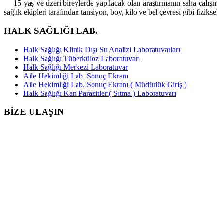
15 yaş ve üzeri bireylerde yapılacak olan araştırmanın saha çalış
sağlık ekipleri tarafından tansiyon, boy, kilo ve bel çevresi gibi fizi
HALK SAĞLIĞI LAB.
Halk Sağlığı Klinik Dışı Su Analizi Laboratuvarları
Halk Sağlığı Tüberküloz Laboratuvarı
Halk Sağlığı Merkezi Laboratuvar
Aile Hekimliği Lab. Sonuç Ekranı
Aile Hekimliği Lab. Sonuç Ekranı ( Müdürlük Giriş )
Halk Sağlığı Kan Parazitleri( Sıtma ) Laboratuvarı
BİZE ULAŞIN